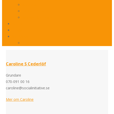
AcceleratED
Educate Girls
Women & Climate
EFFEKT
TEAM
SVENSKA
English
Caroline S Cederlöf
Grundare
070-091 00 16
caroline@socialinitiative.se
Mer om Caroline