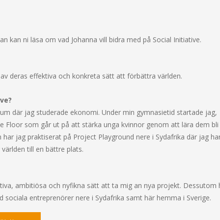
 kan ni läsa om vad Johanna vill bidra med på Social Initiative.
as av deras effektiva och konkreta sätt att förbättra världen.
ive?
ium där jag studerade ekonomi. Under min gymnasietid startade jag,
he Floor som går ut på att stärka unga kvinnor genom att lära dem bl
har jag praktiserat på Project Playground nere i Sydafrika där jag ha
rlden till en bättre plats.
itiva, ambitiösa och nyfikna sätt att ta mig an nya projekt. Dessutom
 sociala entreprenörer nere i Sydafrika samt här hemma i Sverige.