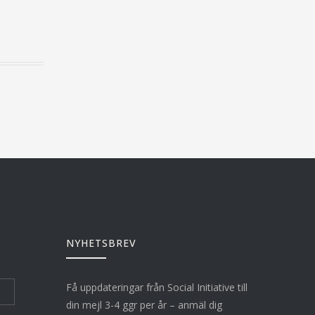
NYHETSBREV
Få uppdateringar från Social Initiative till
din mejl 3-4 ggr per år – anmäl dig