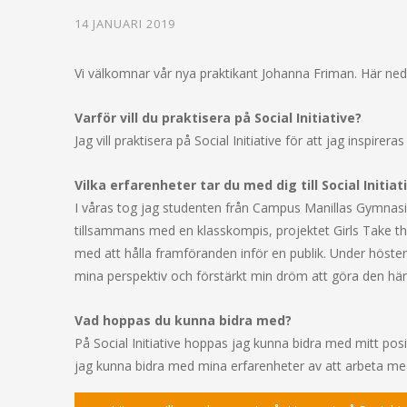
14 JANUARI 2019
Vi välkomnar vår nya praktikant Johanna Friman. Här nedan
Varför vill du praktisera på Social Initiative?
Jag vill praktisera på Social Initiative för att jag inspirer
Vilka erfarenheter tar du med dig till Social Initiat
I våras tog jag studenten från Campus Manillas Gymnas
tillsammans med en klasskompis, projektet Girls Take t
med att hålla framföranden inför en publik. Under hösten 
mina perspektiv och förstärkt min dröm att göra den här vä
Vad hoppas du kunna bidra med?
På Social Initiative hoppas jag kunna bidra med mitt pos
jag kunna bidra med mina erfarenheter av att arbeta med