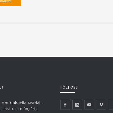
tiative
LT
FÖLJ OSS
Möt Gabriella Myrdal –
jurist och mångårig