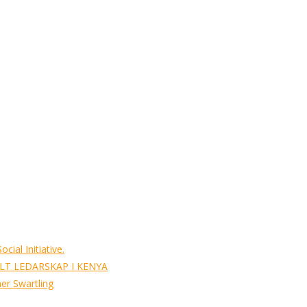
cial Initiative.
T LEDARSKAP I KENYA
mer Swartling