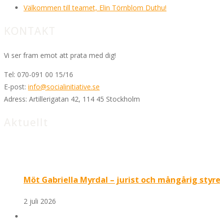
Välkommen till teamet, Elin Törnblom Duthu!
KONTAKT
Vi ser fram emot att prata med dig!
Tel:
070-091 00 15/16
E-post:
info@socialinitiative.se
Adress:
Artillerigatan 42, 114 45 Stockholm
Aktuellt
Möt Gabriella Myrdal – jurist och mångårig styrel
2 juli 2026