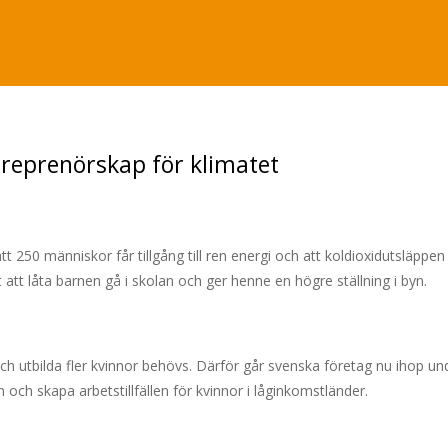
treprenörskap för klimatet
l att 250 människor får tillgång till ren energi och att koldioxidutslä
tt låta barnen gå i skolan och ger henne en högre ställning i byn.
h utbilda fler kvinnor behövs. Därför går svenska företag nu ihop unde
ch skapa arbetstillfällen för kvinnor i låginkomstländer.