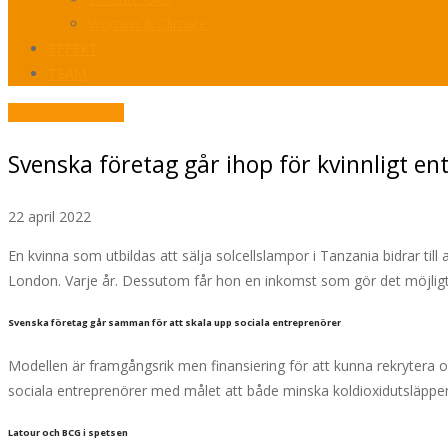
Women & Climate
EFFEKT
TEAM
Pressmeddelande
Svenska företag går ihop för kvinnligt en
22 april 2022
En kvinna som utbildas att sälja solcellslampor i Tanzania bidrar til
London. Varje år. Dessutom får hon en inkomst som gör det möjligt a
Svenska företag går samman för att skala upp sociala entreprenörer
Modellen är framgångsrik men finansiering för att kunna rekrytera oc
sociala entreprenörer med målet att både minska koldioxidutsläppen o
Latour och BCG i spetsen