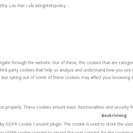
a. Läs mer i vår integritetspolicy.
igate through the website. Out of these, the cookies that are catego
 third-party cookies that help us analyze and understand how you use 
. But opting out of some of these cookies may affect your browsing 
ion properly. These cookies ensure basic functionalities and security 
Beskrivning
t by GDPR Cookie Consent plugin. The cookie is used to store the user 
 by GDPR cookie consent to record the user consent for the cookies in