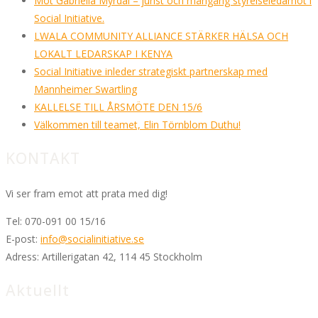
Möt Gabriella Myrdal – jurist och mångårig styrelseledamot i
Social Initiative.
LWALA COMMUNITY ALLIANCE STÄRKER HÄLSA OCH
LOKALT LEDARSKAP I KENYA
Social Initiative inleder strategiskt partnerskap med
Mannheimer Swartling
KALLELSE TILL ÅRSMÖTE DEN 15/6
Välkommen till teamet, Elin Törnblom Duthu!
KONTAKT
Vi ser fram emot att prata med dig!
Tel:
070-091 00 15/16
E-post:
info@socialinitiative.se
Adress:
Artillerigatan 42, 114 45 Stockholm
Aktuellt