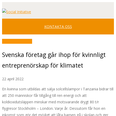
Svenska
Facebook
Youtube
LinkedIn
Profile
Profile
Profile
KONTAKTA OSS
Pressmeddelande
Svenska företag går ihop för kvinnligt
entreprenörskap för klimatet
22 april 2022
En kvinna som utbildas att sälja solcellslampor i Tanzania bidrar till
att 250 människor får tillgång till ren energi och att
koldioxidutsläppen minskar med motsvarande drygt 80 t/r
flygresor Stockholm – London. Varje år. Dessutom får hon en
inkomst som gör det möjligt att låta barnen gå i skolan och ger